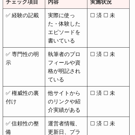
チェック項目
内容
実施状況
✅ 経験の記載
実際に使っ
☐ 済 ☐ 未
た・体験した
エピソードを
書いている
✅ 専門性の明
執筆者のプロ
☐ 済 ☐ 未
示
フィールや資
格が明記され
ている
✅ 権威性の裏
他サイトから
☐ 済 ☐ 未
付け
のリンクや紹
介実績がある
✅ 信頼性の整
運営者情報、
☐ 済 ☐ 未
備
更新日、プラ